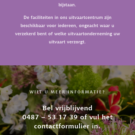
bijstaan.
De faciliteiten in ons uitvaartcentrum zijn
beschikbaar voor iedereen, ongeacht waar u
verzekerd bent of welke uitvaartonderneming uw
uitvaart verzorgt.
WILT U MEER INFORMATIE?
Bel vrijblijvend
0487 – 53 17 39 of vul het
contactformulier in.