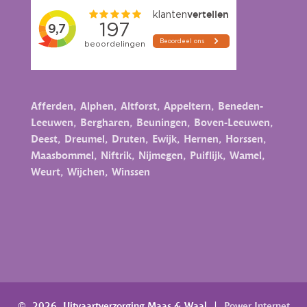
Afferden
,
Alphen
,
Altforst
,
Appeltern
,
Beneden-
Leeuwen
,
Bergharen
,
Beuningen
,
Boven-Leeuwen
,
Deest
,
Dreumel
,
Druten
,
Ewijk
,
Hernen
,
Horssen
,
Maasbommel
,
Niftrik
,
Nijmegen
,
Puiflijk
,
Wamel
,
Weurt
,
Wijchen
,
Winssen
© 2026 Uitvaartverzorging Maas & Waal
|
Power Internet