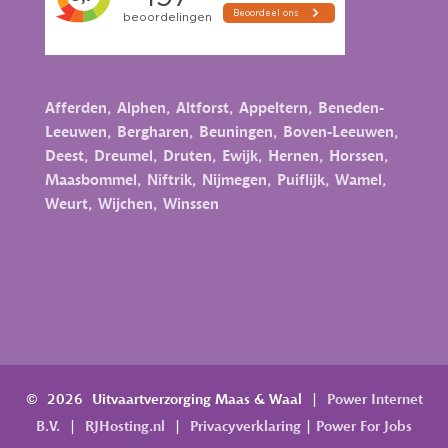
Afferden
,
Alphen
,
Altforst
,
Appeltern
,
Beneden-
Leeuwen
,
Bergharen
,
Beuningen
,
Boven-Leeuwen
,
Deest
,
Dreumel
,
Druten
,
Ewijk
,
Hernen
,
Horssen
,
Maasbommel
,
Niftrik
,
Nijmegen
,
Puiflijk
,
Wamel
,
Weurt
,
Wijchen
,
Winssen
© 2026 Uitvaartverzorging Maas & Waal
|
Power Internet
B.V.
|
RJHosting.nl
|
Privacyverklaring
|
Power For Jobs