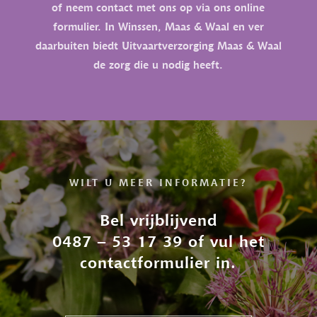
of neem contact met ons op via ons online
formulier. In Winssen, Maas & Waal en ver
daarbuiten biedt Uitvaartverzorging Maas & Waal
de zorg die u nodig heeft.
WILT U MEER INFORMATIE?
Bel vrijblijvend
0487 – 53 17 39 of vul het
contactformulier in.